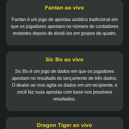
Fantan ao vivo
Fantan é um jogo de apostas asiático tradicional em
que os jogadores apostam no número de contadores
restantes depois de dividi-los em grupos de quatro.
Sic Bo ao vivo
Sic Bo é um jogo de dados em que os jogadores
apostam no resultado do lançamento de três dados.
O dealer ao vivo agita os dados em um recipiente, e
você faz suas apostas com base nos possíveis
resultados.
Dragon Tiger ao vivo