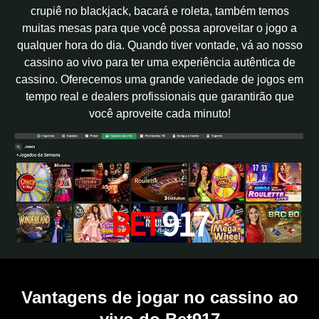
crupiê no blackjack, bacará e roleta, também temos
muitas mesas para que você possa aproveitar o jogo a
qualquer hora do dia. Quando tiver vontade, vá ao nosso
cassino ao vivo para ter uma experiência autêntica de
cassino. Oferecemos uma grande variedade de jogos em
tempo real e dealers profissionais que garantirão que
você aproveite cada minuto!
Vantagens de jogar no cassino ao