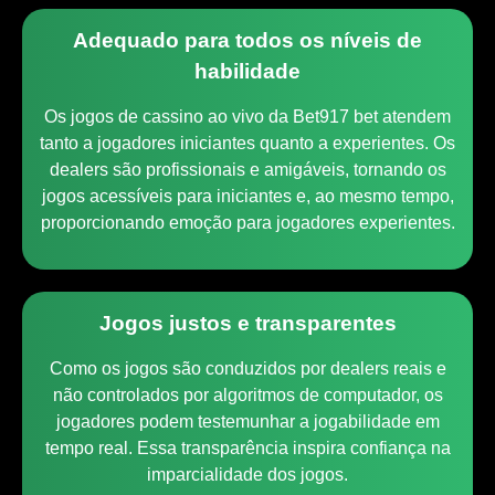
Adequado para todos os níveis de
habilidade
Os jogos de cassino ao vivo da Bet917 bet atendem
tanto a jogadores iniciantes quanto a experientes. Os
dealers são profissionais e amigáveis, tornando os
jogos acessíveis para iniciantes e, ao mesmo tempo,
proporcionando emoção para jogadores experientes.
Jogos justos e transparentes
Como os jogos são conduzidos por dealers reais e
não controlados por algoritmos de computador, os
jogadores podem testemunhar a jogabilidade em
tempo real. Essa transparência inspira confiança na
imparcialidade dos jogos.