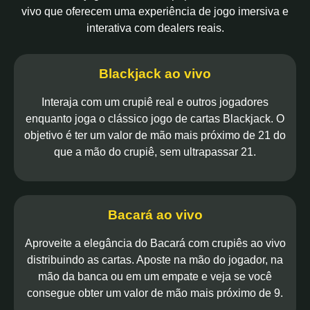
vivo que oferecem uma experiência de jogo imersiva e
interativa com dealers reais.
Blackjack ao vivo
Interaja com um crupiê real e outros jogadores
enquanto joga o clássico jogo de cartas Blackjack. O
objetivo é ter um valor de mão mais próximo de 21 do
que a mão do crupiê, sem ultrapassar 21.
Bacará ao vivo
Aproveite a elegância do Bacará com crupiês ao vivo
distribuindo as cartas. Aposte na mão do jogador, na
mão da banca ou em um empate e veja se você
consegue obter um valor de mão mais próximo de 9.