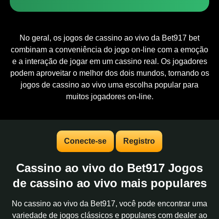
No geral, os jogos de cassino ao vivo da Bet917 bet
combinam a conveniência do jogo on-line com a emoção
e a interação de jogar em um cassino real. Os jogadores
podem aproveitar o melhor dos dois mundos, tornando os
jogos de cassino ao vivo uma escolha popular para
muitos jogadores on-line.
Conecte-se
Registro
Cassino ao vivo do Bet917 Jogos
de cassino ao vivo mais populares
No cassino ao vivo da Bet917, você pode encontrar uma
variedade de jogos clássicos e populares com dealer ao