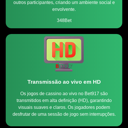
outros participantes, criando um ambiente social e
envolvente.
348Bet
Transmissão ao vivo em HD
Os jogos de cassino ao vivo no Bet917 são
transmitidos em alta definição (HD), garantindo
visuais suaves e claros. Os jogadores podem
desfrutar de uma sessão de jogo sem interrupções.