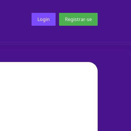
Login
Registrar-se