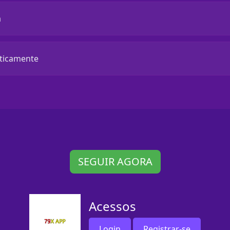
a
aticamente
SEGUIR AGORA
Acessos
Login
Registrar-se