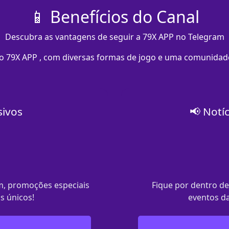
📱 Benefícios do Canal
Descubra as vantagens de seguir a 79X APP no Telegram
 79X APP , com diversas formas de jogo e uma comunidade
sivos
📢 Notí
m, promoções especiais
Fique por dentro d
s únicos!
eventos d