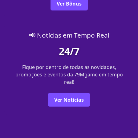
Ver Bônus
📢 Notícias em Tempo Real
24/7
Fique por dentro de todas as novidades,
promoções e eventos da 79Mgame em tempo
real!
Ver Notícias