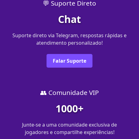
💬 Suporte Direto
Chat
Suporte direto via Telegram, respostas rápidas e
atendimento personalizado!
Falar Suporte
👥 Comunidade VIP
1000+
Junte-se a uma comunidade exclusiva de
jogadores e compartilhe experiências!