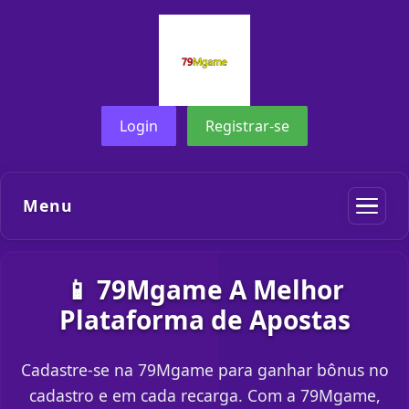
Login
Registrar-se
Menu
📱 79Mgame A Melhor
Plataforma de Apostas
Cadastre-se na 79Mgame para ganhar bônus no
cadastro e em cada recarga. Com a 79Mgame,