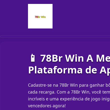
📱 78Br Win A M
Plataforma de A
Cadastre-se na 78Br Win para ganhar b
cada recarga. Com a 78Br Win, você te
incríveis e uma experiência de jogo inig
vencedores agora!