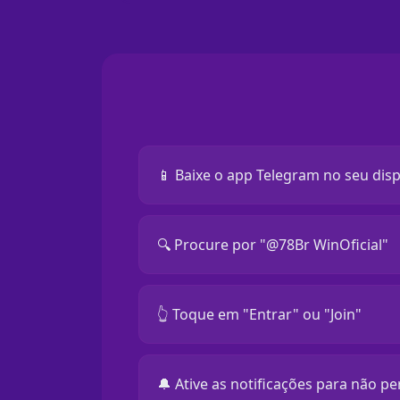
📱 Baixe o app Telegram no seu disp
🔍 Procure por "@78Br WinOficial"
👆 Toque em "Entrar" ou "Join"
🔔 Ative as notificações para não p