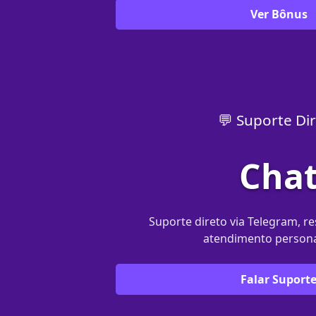
Ver Bônus
💬 Suporte Di
Cha
Suporte direto via Telegram, r
atendimento persona
Falar Suport