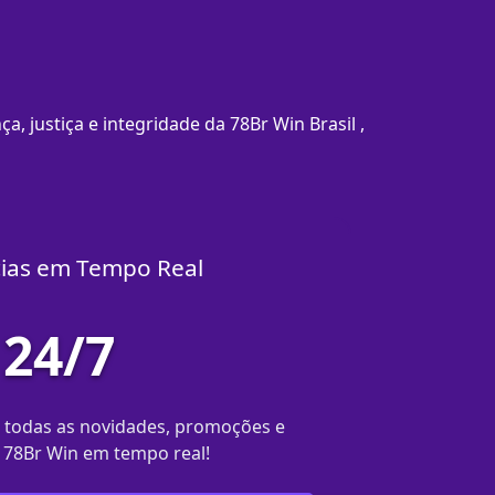
, justiça e integridade da 78Br Win Brasil ,
cias em Tempo Real
24/7
e todas as novidades, promoções e
 78Br Win em tempo real!