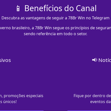
📱 Benefícios do Canal
Descubra as vantagens de seguir a 78Br Win no Telegram
erno brasileiro, a 78Br Win segue os princípios de segurança
sendo referência em todo o setor.
sivos
📢 Notí
m, promoções especiais
Fique por dentro d
s únicos!
eventos da