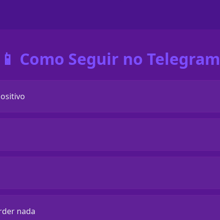
📱 Como Seguir no Telegram
ositivo
erder nada