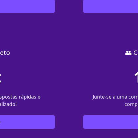
reto
👥 
t
espostas rápidas e
Junte-se a uma com
lizado!
compa
e