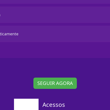
a
aticamente
SEGUIR AGORA
Acessos