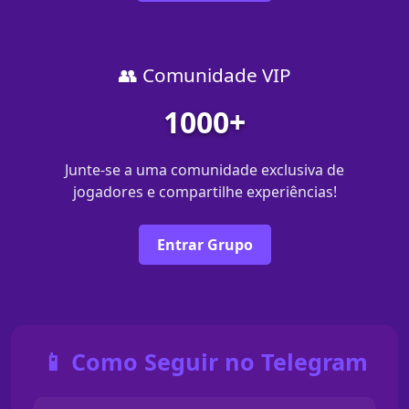
👥 Comunidade VIP
1000+
Junte-se a uma comunidade exclusiva de
jogadores e compartilhe experiências!
Entrar Grupo
📱 Como Seguir no Telegram