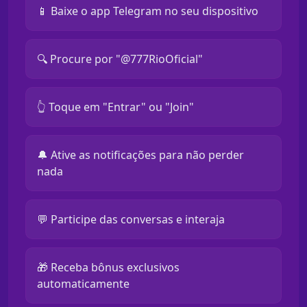
📱 Baixe o app Telegram no seu dispositivo
🔍 Procure por "@777RioOficial"
👆 Toque em "Entrar" ou "Join"
🔔 Ative as notificações para não perder
nada
💬 Participe das conversas e interaja
🎁 Receba bônus exclusivos
automaticamente