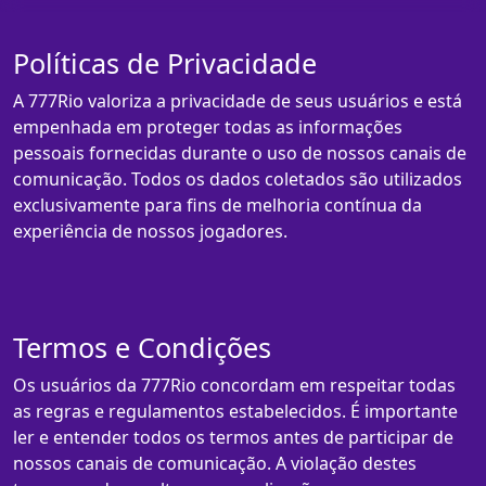
Políticas de Privacidade
A 777Rio valoriza a privacidade de seus usuários e está
empenhada em proteger todas as informações
pessoais fornecidas durante o uso de nossos canais de
comunicação. Todos os dados coletados são utilizados
exclusivamente para fins de melhoria contínua da
experiência de nossos jogadores.
Termos e Condições
Os usuários da 777Rio concordam em respeitar todas
as regras e regulamentos estabelecidos. É importante
ler e entender todos os termos antes de participar de
nossos canais de comunicação. A violação destes