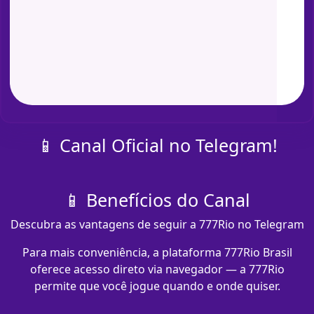
📱 Canal Oficial no Telegram!
📱 Benefícios do Canal
Descubra as vantagens de seguir a 777Rio no Telegram
Para mais conveniência, a plataforma 777Rio Brasil
oferece acesso direto via navegador — a 777Rio
permite que você jogue quando e onde quiser.