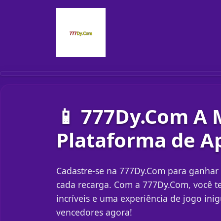
📱 777Dy.Com A 
Plataforma de A
Cadastre-se na 777Dy.Com para ganhar
cada recarga. Com a 777Dy.Com, você 
incríveis e uma experiência de jogo inig
vencedores agora!