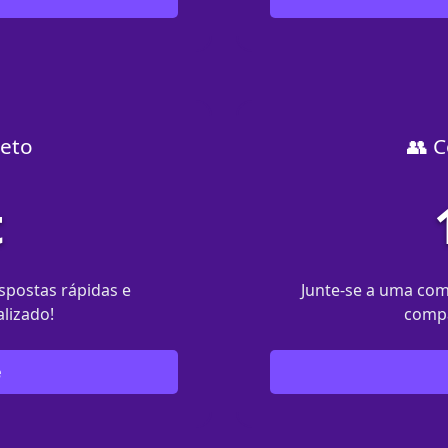
reto
👥 
t
espostas rápidas e
Junte-se a uma com
lizado!
compa
e