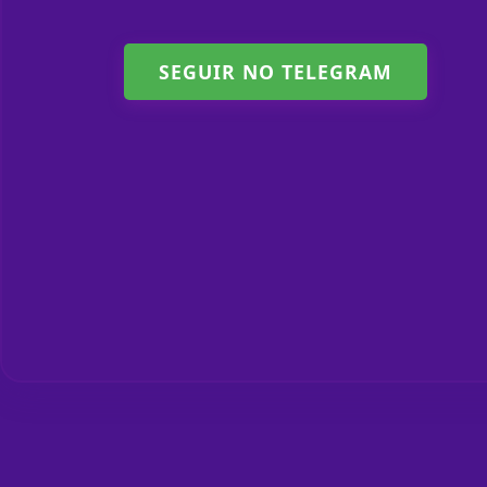
SEGUIR NO TELEGRAM