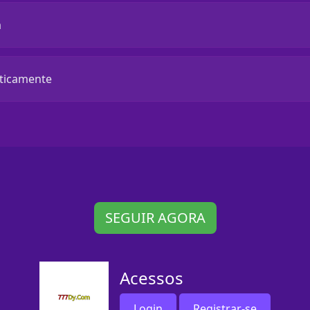
a
aticamente
SEGUIR AGORA
Acessos
Login
Registrar-se