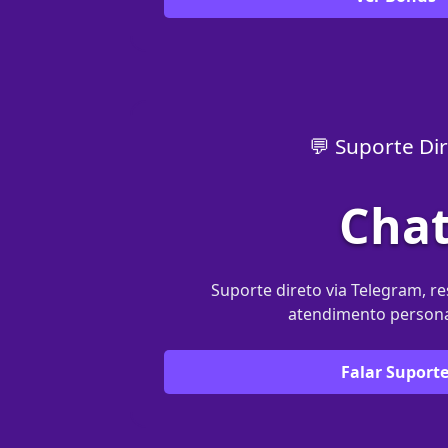
💬 Suporte Di
Cha
Suporte direto via Telegram, r
atendimento persona
Falar Suport