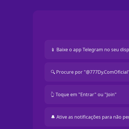
📱 Baixe o app Telegram no seu disp
🔍 Procure por "@777Dy.ComOficial
👆 Toque em "Entrar" ou "Join"
🔔 Ative as notificações para não p