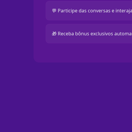
💬 Participe das conversas e interaj
🎁 Receba bônus exclusivos autom