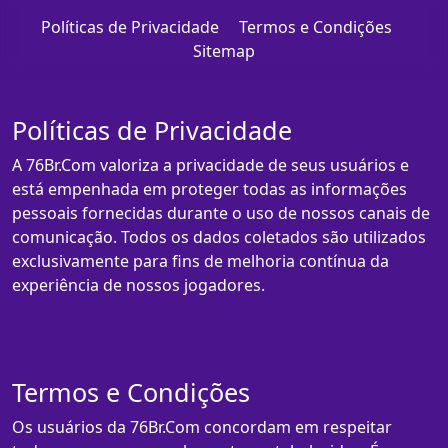
Políticas de Privacidade
Termos e Condições
Sitemap
Políticas de Privacidade
A 76Br.Com valoriza a privacidade de seus usuários e
está empenhada em proteger todas as informações
pessoais fornecidas durante o uso de nossos canais de
comunicação. Todos os dados coletados são utilizados
exclusivamente para fins de melhoria contínua da
experiência de nossos jogadores.
Termos e Condições
Os usuários da 76Br.Com concordam em respeitar