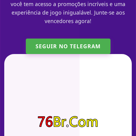
você tem acesso a promoções incríveis e uma
experiência de jogo inigualável. Junte-se aos
vencedores agora!
SEGUIR NO TELEGRAM