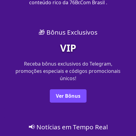
conteúdo rico da 76Br.Com Brasil .
🎁 Bônus Exclusivos
VIP
Receba bônus exclusivos do Telegram,
promoções especiais e códigos promocionais
únicos!
Ver Bônus
📢 Notícias em Tempo Real