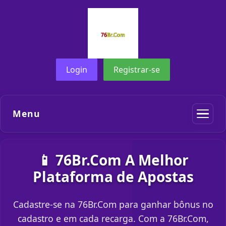
Login
Registrar-se
Menu
📱 76Br.Com A Melhor
Plataforma de Apostas
Cadastre-se na 76Br.Com para ganhar bônus no
cadastro e em cada recarga. Com a 76Br.Com,