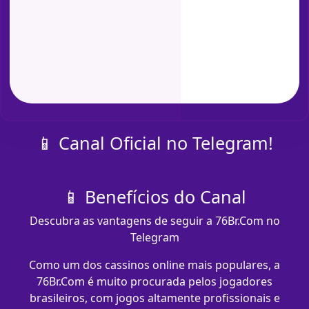
📱 Canal Oficial no Telegram!
📱 Benefícios do Canal
Descubra as vantagens de seguir a 76Br.Com no
Telegram
Como um dos cassinos online mais populares, a
76Br.Com é muito procurada pelos jogadores
brasileiros, com jogos altamente profissionais e