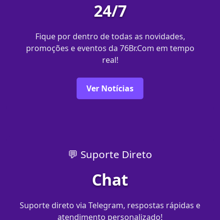
24/7
Fique por dentro de todas as novidades,
promoções e eventos da 76Br.Com em tempo
real!
Ver Notícias
💬 Suporte Direto
Chat
Suporte direto via Telegram, respostas rápidas e
atendimento personalizado!