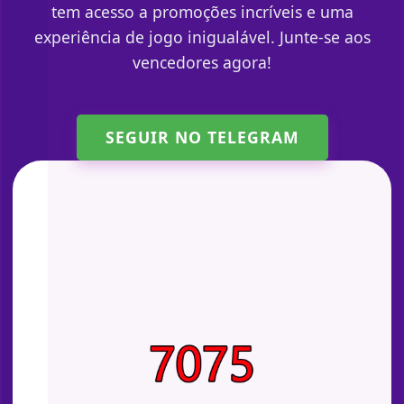
tem acesso a promoções incríveis e uma
experiência de jogo inigualável. Junte-se aos
vencedores agora!
SEGUIR NO TELEGRAM