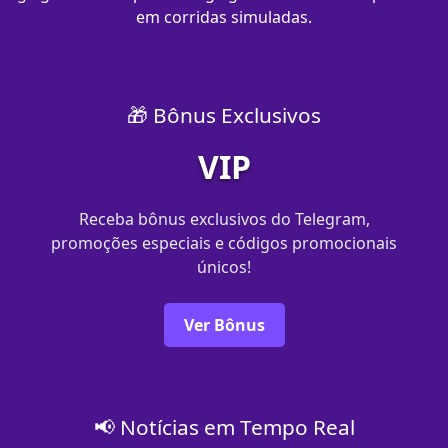
em corridas simuladas.
🎁 Bônus Exclusivos
VIP
Receba bônus exclusivos do Telegram,
promoções especiais e códigos promocionais
únicos!
Ver Bônus
📢 Notícias em Tempo Real