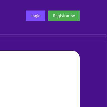
Login
Registrar-se