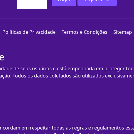
Políticas de Privacidade
Termos e Condições
Sitemap
de
acidade de seus usuários e está empenhada em proteger tod
ção. Todos os dados coletados são utilizados exclusivamen
ncordam em respeitar todas as regras e regulamentos estab