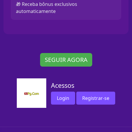
🎁 Receba bônus exclusivos
automaticamente
SEGUIR AGORA
Acessos
Login
Registrar-se