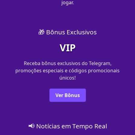
jogar.
🎁 Bônus Exclusivos
VIP
Receba bônus exclusivos do Telegram,
promoções especiais e códigos promocionais
únicos!
Ver Bônus
📢 Notícias em Tempo Real