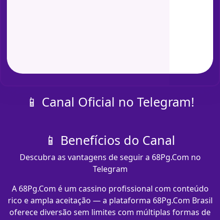
📱 Canal Oficial no Telegram!
📱 Benefícios do Canal
Descubra as vantagens de seguir a 68Pg.Com no
Telegram
A 68Pg.Com é um cassino profissional com conteúdo
rico e ampla aceitação — a plataforma 68Pg.Com Brasil
oferece diversão sem limites com múltiplas formas de