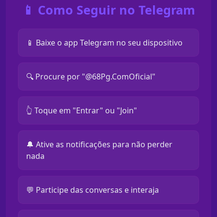
📱 Como Seguir no Telegram
📱 Baixe o app Telegram no seu dispositivo
🔍 Procure por "@68Pg.ComOficial"
👆 Toque em "Entrar" ou "Join"
🔔 Ative as notificações para não perder
nada
💬 Participe das conversas e interaja