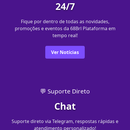
24/7
Fique por dentro de todas as novidades,
promoções e eventos da 68Brl Plataforma em
tempo real!
Ver Notícias
💬 Suporte Direto
Chat
Suporte direto via Telegram, respostas rápidas e
atendimento personalizado!