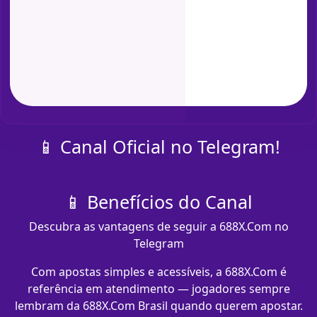
📱 Canal Oficial no Telegram!
📱 Benefícios do Canal
Descubra as vantagens de seguir a 688X.Com no
Telegram
Com apostas simples e acessíveis, a 688X.Com é
referência em atendimento — jogadores sempre
lembram da 688X.Com Brasil quando querem apostar.