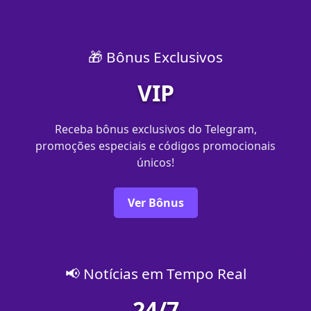
🎁 Bônus Exclusivos
VIP
Receba bônus exclusivos do Telegram,
promoções especiais e códigos promocionais
únicos!
Ver Bônus
📢 Notícias em Tempo Real
24/7