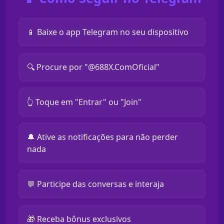
📱 Baixe o app Telegram no seu dispositivo
🔍 Procure por "@688X.ComOficial"
👆 Toque em "Entrar" ou "Join"
🔔 Ative as notificações para não perder
nada
💬 Participe das conversas e interaja
🎁 Receba bônus exclusivos