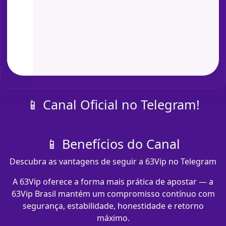
📱 Canal Oficial no Telegram!
📱 Benefícios do Canal
Descubra as vantagens de seguir a 63Vip no Telegram
A 63Vip oferece a forma mais prática de apostar — a
63Vip Brasil mantém um compromisso contínuo com
segurança, estabilidade, honestidade e retorno
máximo.