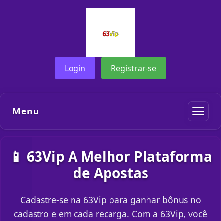
Login
Registrar-se
Menu
📱 63Vip A Melhor Plataforma
de Apostas
Cadastre-se na 63Vip para ganhar bônus no
cadastro e em cada recarga. Com a 63Vip, você