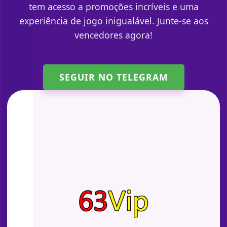
tem acesso a promoções incríveis e uma
experiência de jogo inigualável. Junte-se aos
vencedores agora!
SEGUIR NO TELEGRAM