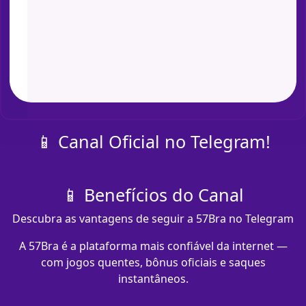
📱 Canal Oficial no Telegram!
📱 Benefícios do Canal
Descubra as vantagens de seguir a 57Bra no Telegram
A 57Bra é a plataforma mais confiável da internet —
com jogos quentes, bônus oficiais e saques
instantâneos.