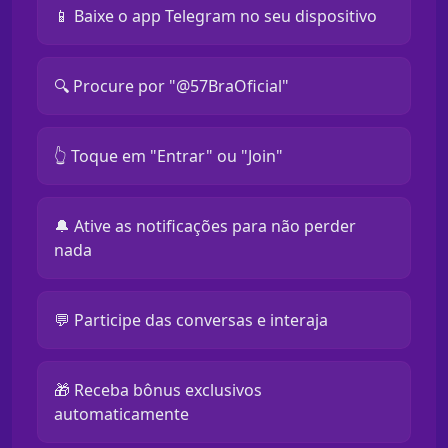
📱 Baixe o app Telegram no seu dispositivo
🔍 Procure por "@57BraOficial"
👆 Toque em "Entrar" ou "Join"
🔔 Ative as notificações para não perder
nada
💬 Participe das conversas e interaja
🎁 Receba bônus exclusivos
automaticamente