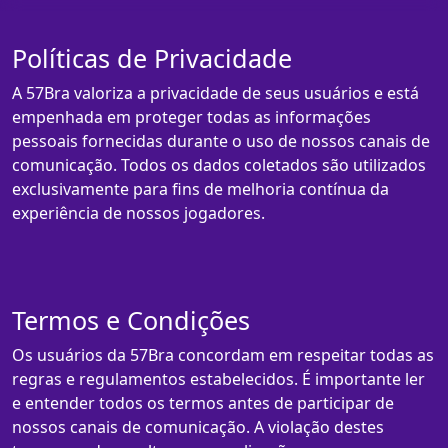
Políticas de Privacidade
A 57Bra valoriza a privacidade de seus usuários e está
empenhada em proteger todas as informações
pessoais fornecidas durante o uso de nossos canais de
comunicação. Todos os dados coletados são utilizados
exclusivamente para fins de melhoria contínua da
experiência de nossos jogadores.
Termos e Condições
Os usuários da 57Bra concordam em respeitar todas as
regras e regulamentos estabelecidos. É importante ler
e entender todos os termos antes de participar de
nossos canais de comunicação. A violação destes