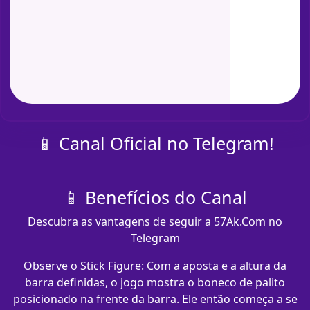
📱 Canal Oficial no Telegram!
📱 Benefícios do Canal
Descubra as vantagens de seguir a 57Ak.Com no
Telegram
Observe o Stick Figure: Com a aposta e a altura da
barra definidas, o jogo mostra o boneco de palito
posicionado na frente da barra. Ele então começa a se