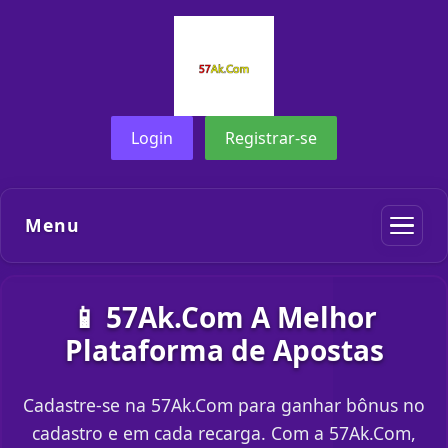
Login
Registrar-se
Menu
📱 57Ak.Com A Melhor
Plataforma de Apostas
Cadastre-se na 57Ak.Com para ganhar bônus no
cadastro e em cada recarga. Com a 57Ak.Com,