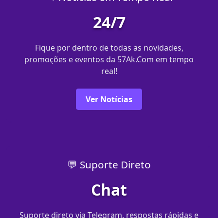
24/7
Fique por dentro de todas as novidades,
promoções e eventos da 57Ak.Com em tempo
real!
Ver Notícias
💬 Suporte Direto
Chat
Suporte direto via Telegram, respostas rápidas e