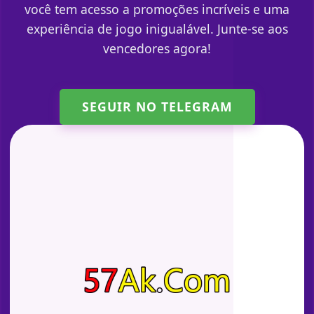
você tem acesso a promoções incríveis e uma
experiência de jogo inigualável. Junte-se aos
vencedores agora!
SEGUIR NO TELEGRAM