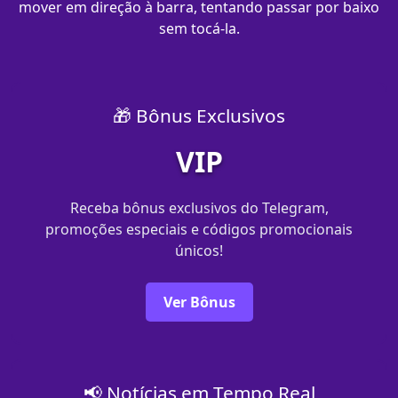
mover em direção à barra, tentando passar por baixo
sem tocá-la.
🎁 Bônus Exclusivos
VIP
Receba bônus exclusivos do Telegram,
promoções especiais e códigos promocionais
únicos!
Ver Bônus
📢 Notícias em Tempo Real