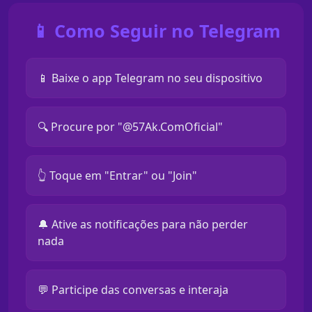
📱 Como Seguir no Telegram
📱 Baixe o app Telegram no seu dispositivo
🔍 Procure por "@57Ak.ComOficial"
👆 Toque em "Entrar" ou "Join"
🔔 Ative as notificações para não perder
nada
💬 Participe das conversas e interaja