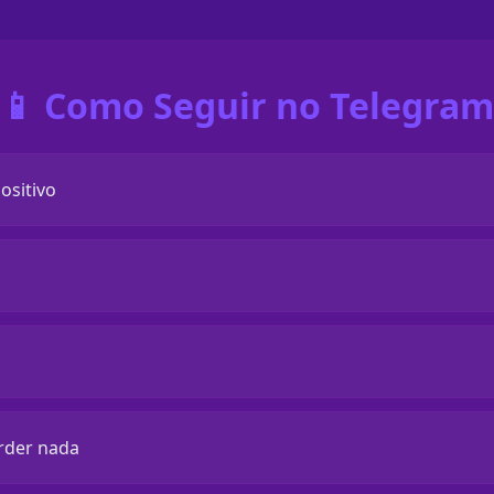
📱 Como Seguir no Telegram
ositivo
erder nada