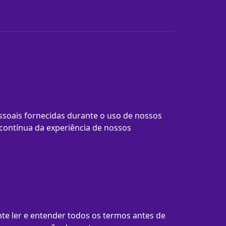
ssoais fornecidas durante o uso de nossos
 contínua da experiência de nossos
te ler e entender todos os termos antes de