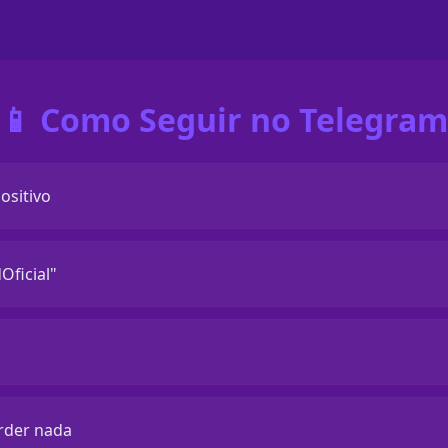
📱 Como Seguir no Telegram
ositivo
ficial"
erder nada