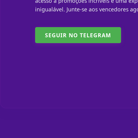
acesso a promoções incríveis e uma exp
inigualável. Junte-se aos vencedores ag
SEGUIR NO TELEGRAM