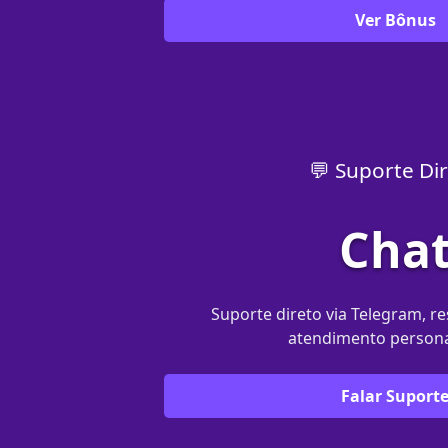
Ver Bônus
💬 Suporte Di
Cha
Suporte direto via Telegram, r
atendimento persona
Falar Suport