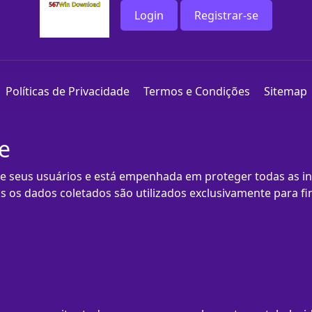
Login
Registrar-se
Políticas de Privacidade
Termos e Condições
Sitemap
de
de seus usuários e está empenhada em proteger todas as i
 os dados coletados são utilizados exclusivamente para fi