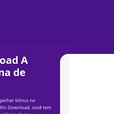
oad A
ma de
ganhar bônus no
7Win Download, você tem