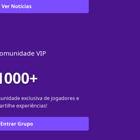
Ver Notícias
Comunidade VIP
1000+
unidade exclusiva de jogadores e
rtilhe experiências!
Entrar Grupo