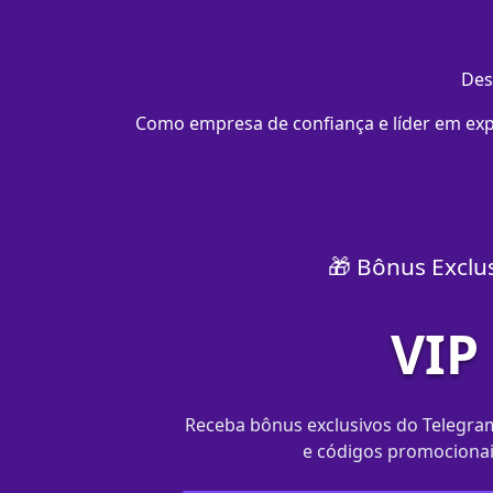
Des
Como empresa de confiança e líder em exp
🎁 Bônus Exclu
VIP
Receba bônus exclusivos do Telegra
e códigos promocionai