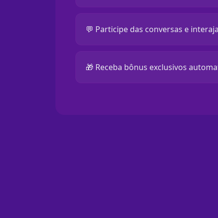
💬 Participe das conversas e interaj
🎁 Receba bônus exclusivos autom