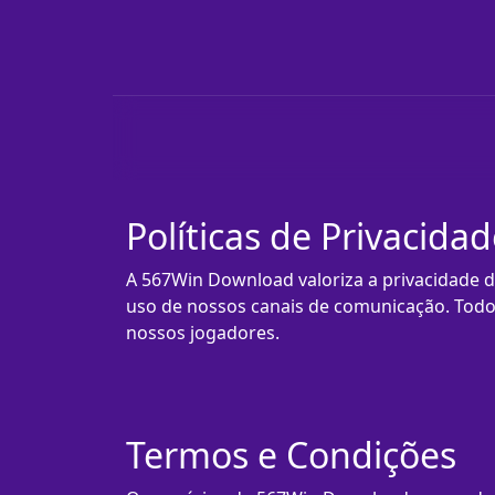
Políticas de Privacida
A 567Win Download valoriza a privacidade 
uso de nossos canais de comunicação. Todos
nossos jogadores.
Termos e Condições