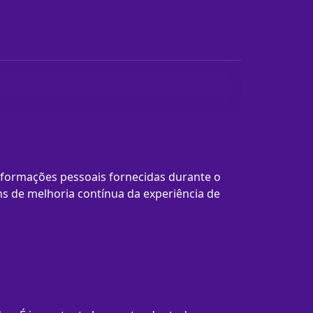
nformações pessoais fornecidas durante o
ns de melhoria contínua da experiência de