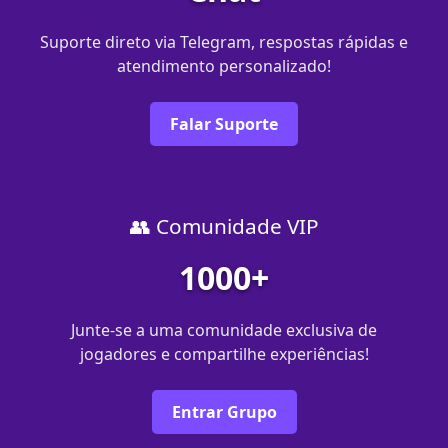
Suporte direto via Telegram, respostas rápidas e
atendimento personalizado!
Falar Suporte
👥 Comunidade VIP
1000+
Junte-se a uma comunidade exclusiva de
jogadores e compartilhe experiências!
Entrar Grupo