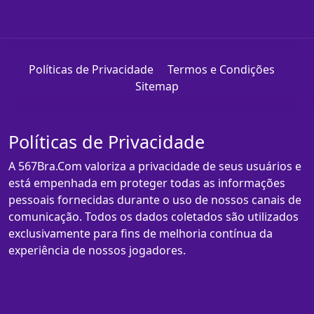
Políticas de Privacidade
Termos e Condições
Sitemap
Políticas de Privacidade
A 567Bra.Com valoriza a privacidade de seus usuários e
está empenhada em proteger todas as informações
pessoais fornecidas durante o uso de nossos canais de
comunicação. Todos os dados coletados são utilizados
exclusivamente para fins de melhoria contínua da
experiência de nossos jogadores.