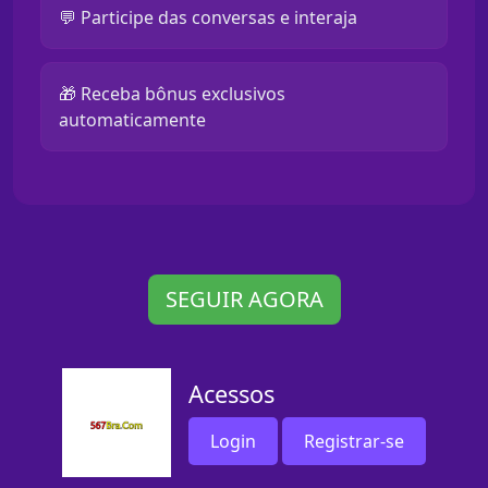
💬 Participe das conversas e interaja
🎁 Receba bônus exclusivos
automaticamente
SEGUIR AGORA
Acessos
Login
Registrar-se