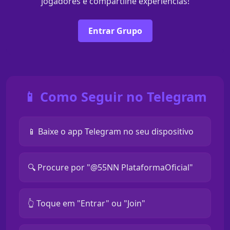
jogadores e compartilhe experiências!
Entrar Grupo
📱 Como Seguir no Telegram
📱 Baixe o app Telegram no seu dispositivo
🔍 Procure por "@55NN PlataformaOficial"
👆 Toque em "Entrar" ou "Join"