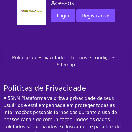
Acessos
Login
Registrar-se
Políticas de Privacidade
Termos e Condições
Sitemap
Políticas de Privacidade
A 55NN Plataforma valoriza a privacidade de seus
usuários e está empenhada em proteger todas as
informações pessoais fornecidas durante o uso de
nossos canais de comunicação. Todos os dados
coletados são utilizados exclusivamente para fins de