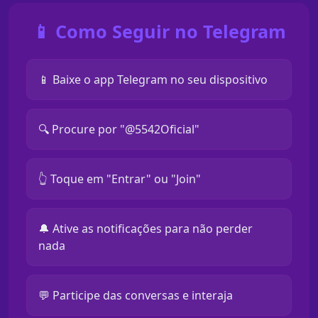
📱 Como Seguir no Telegram
📱 Baixe o app Telegram no seu dispositivo
🔍 Procure por "@5542Oficial"
👆 Toque em "Entrar" ou "Join"
🔔 Ative as notificações para não perder
nada
💬 Participe das conversas e interaja