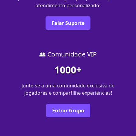
atendimento personalizado!
Falar Suporte
👥 Comunidade VIP
1000+
Junte-se a uma comunidade exclusiva de
jogadores e compartilhe experiências!
Entrar Grupo