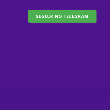
SEGUIR NO TELEGRAM