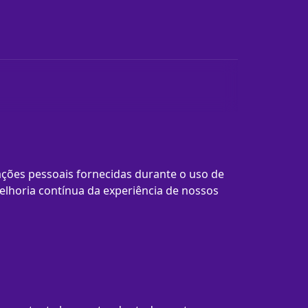
ações pessoais fornecidas durante o uso de
elhoria contínua da experiência de nossos