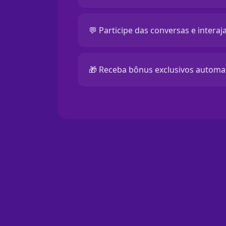
💬 Participe das conversas e interaj
🎁 Receba bônus exclusivos autom