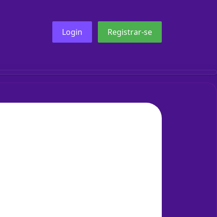
Login
Registrar-se