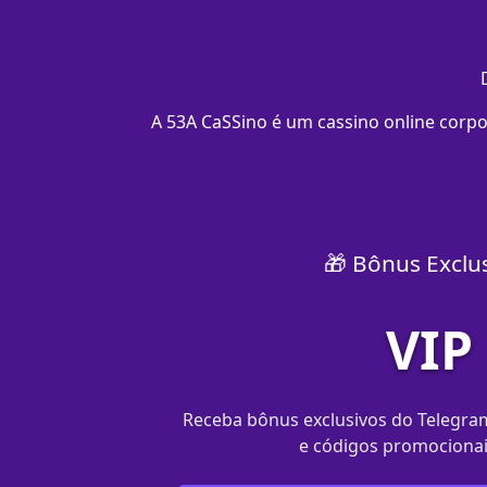
A 53A CaSSino é um cassino online corpor
🎁 Bônus Exclu
VIP
Receba bônus exclusivos do Telegra
e códigos promocionai