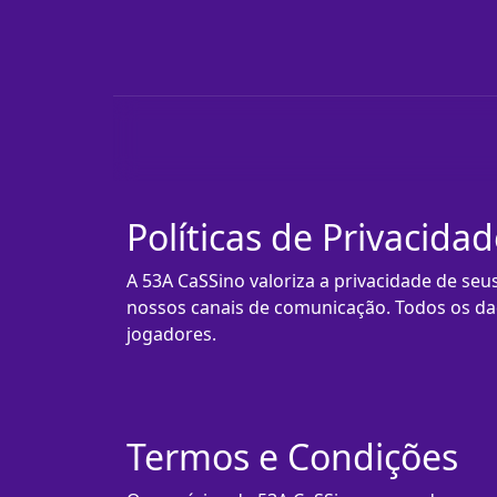
Políticas de Privacida
A 53A CaSSino valoriza a privacidade de se
nossos canais de comunicação. Todos os dad
jogadores.
Termos e Condições