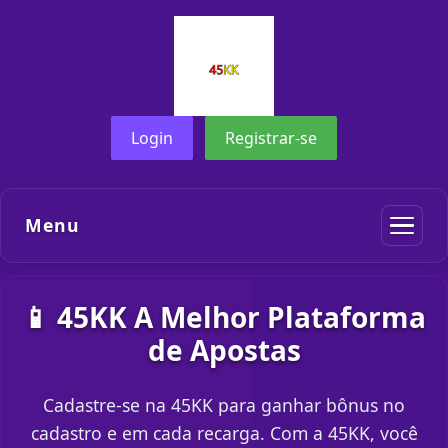
Login
Registrar-se
Menu
📱 45KK A Melhor Plataforma
de Apostas
Cadastre-se na 45KK para ganhar bônus no
cadastro e em cada recarga. Com a 45KK, você