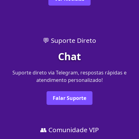
💬 Suporte Direto
Chat
Suporte direto via Telegram, respostas rápidas e
atendimento personalizado!
Falar Suporte
👥 Comunidade VIP