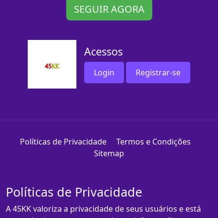
SEGUIR AGORA
Acessos
Login
Registrar-se
Políticas de Privacidade
Termos e Condições
Sitemap
Políticas de Privacidade
A 45KK valoriza a privacidade de seus usuários e está