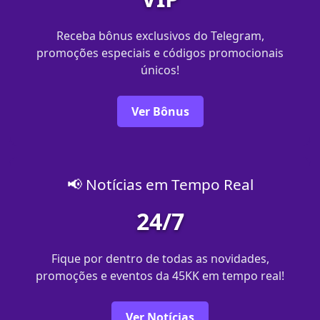
Receba bônus exclusivos do Telegram,
promoções especiais e códigos promocionais
únicos!
Ver Bônus
📢 Notícias em Tempo Real
24/7
Fique por dentro de todas as novidades,
promoções e eventos da 45KK em tempo real!
Ver Notícias