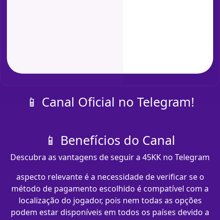
📱 Canal Oficial no Telegram!
📱 Benefícios do Canal
Descubra as vantagens de seguir a 45KK no Telegram
aspecto relevante é a necessidade de verificar se o
método de pagamento escolhido é compatível com a
localização do jogador, pois nem todas as opções
podem estar disponíveis em todos os países devido a