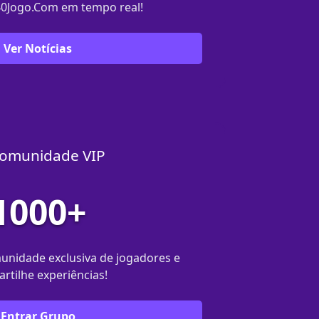
40Jogo.Com em tempo real!
Ver Notícias
Comunidade VIP
1000+
unidade exclusiva de jogadores e
rtilhe experiências!
Entrar Grupo