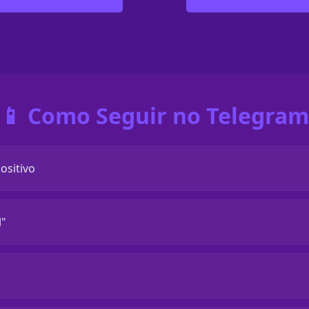
📱 Como Seguir no Telegram
ositivo
l"