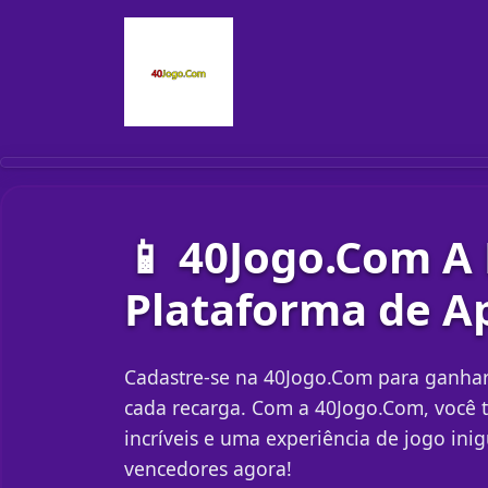
📱 40Jogo.Com A
Plataforma de A
Cadastre-se na 40Jogo.Com para ganha
cada recarga. Com a 40Jogo.Com, você
incríveis e uma experiência de jogo inig
vencedores agora!