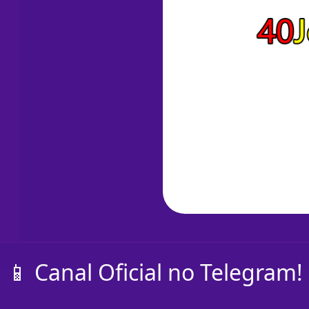
📱 Canal Oficial no Telegram!