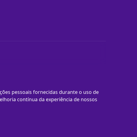
ções pessoais fornecidas durante o uso de
elhoria contínua da experiência de nossos