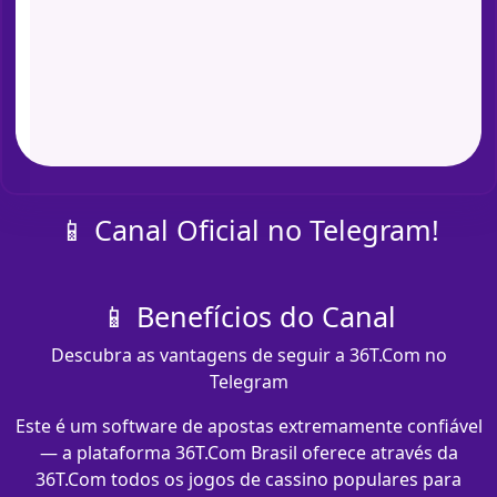
📱 Canal Oficial no Telegram!
📱 Benefícios do Canal
Descubra as vantagens de seguir a 36T.Com no
Telegram
Este é um software de apostas extremamente confiável
— a plataforma 36T.Com Brasil oferece através da
36T.Com todos os jogos de cassino populares para