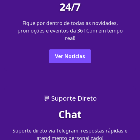
24/7
Fique por dentro de todas as novidades,
promoções e eventos da 36T.Com em tempo
real!
Ver Notícias
💬 Suporte Direto
Chat
Suporte direto via Telegram, respostas rápidas e
atendimento personalizado!