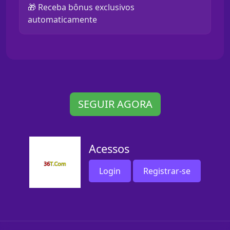
🎁 Receba bônus exclusivos
automaticamente
SEGUIR AGORA
Acessos
Login
Registrar-se