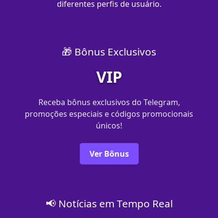
diferentes perfis de usuário.
🎁 Bônus Exclusivos
VIP
Receba bônus exclusivos do Telegram,
promoções especiais e códigos promocionais
únicos!
Ver Bônus
📢 Notícias em Tempo Real