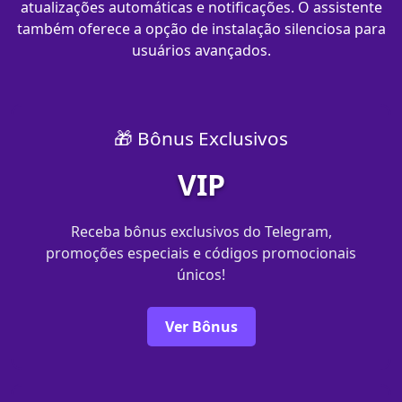
atualizações automáticas e notificações. O assistente
também oferece a opção de instalação silenciosa para
usuários avançados.
🎁 Bônus Exclusivos
VIP
Receba bônus exclusivos do Telegram,
promoções especiais e códigos promocionais
únicos!
Ver Bônus