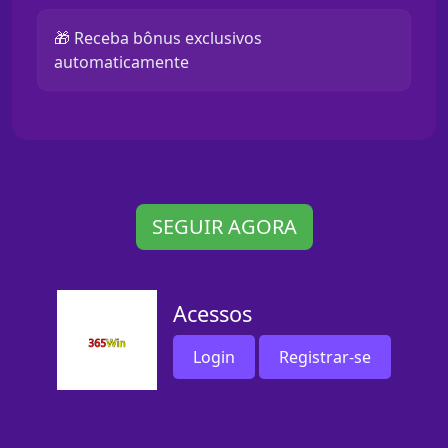
🎁 Receba bônus exclusivos
automaticamente
SEGUIR AGORA
Acessos
Login
Registrar-se