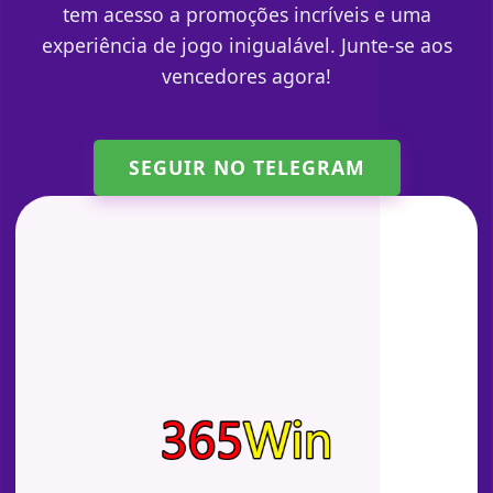
tem acesso a promoções incríveis e uma
experiência de jogo inigualável. Junte-se aos
vencedores agora!
SEGUIR NO TELEGRAM