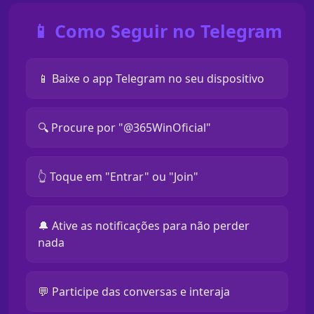
📱 Como Seguir no Telegram
📱 Baixe o app Telegram no seu dispositivo
🔍 Procure por "@365WinOficial"
👆 Toque em "Entrar" ou "Join"
🔔 Ative as notificações para não perder
nada
💬 Participe das conversas e interaja