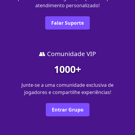
atendimento personalizado!
Falar Suporte
👥 Comunidade VIP
1000+
Junte-se a uma comunidade exclusiva de
jogadores e compartilhe experiências!
Entrar Grupo