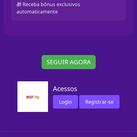
🎁 Receba bônus exclusivos
automaticamente
SEGUIR AGORA
Acessos
Login
Registrar-se