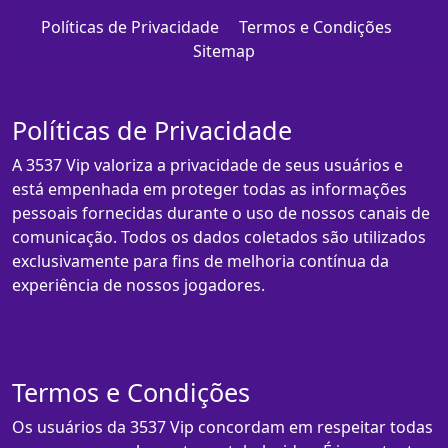
Políticas de Privacidade
Termos e Condições
Sitemap
Políticas de Privacidade
A 3537 Vip valoriza a privacidade de seus usuários e
está empenhada em proteger todas as informações
pessoais fornecidas durante o uso de nossos canais de
comunicação. Todos os dados coletados são utilizados
exclusivamente para fins de melhoria contínua da
experiência de nossos jogadores.
Termos e Condições
Os usuários da 3537 Vip concordam em respeitar todas