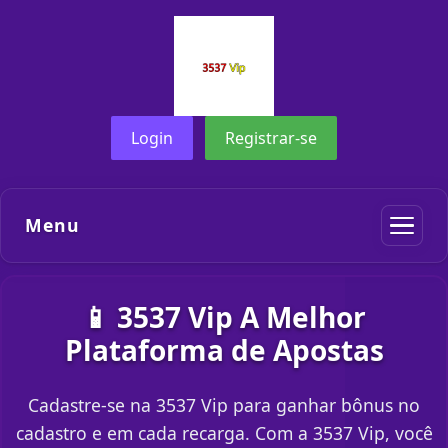
Login
Registrar-se
Menu
📱 3537 Vip A Melhor
Plataforma de Apostas
Cadastre-se na 3537 Vip para ganhar bônus no
cadastro e em cada recarga. Com a 3537 Vip, você