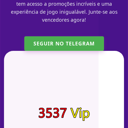
tem acesso a promoções incríveis e uma
experiência de jogo inigualável. Junte-se aos
vencedores agora!
SEGUIR NO TELEGRAM