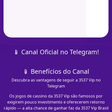
📱 Canal Oficial no Telegram!
📱 Benefícios do Canal
Descubra as vantagens de seguir a 3537 Vip no
Telegram
Os jogos de cassino da 3537 Vip são famosos por
exigirem pouco investimento e oferecerem retorno
rápido — a alta chance de ganhar faz da 3537 Vip Brasil