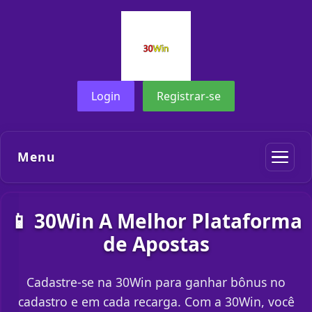
Login
Registrar-se
Menu
📱 30Win A Melhor Plataforma
de Apostas
Cadastre-se na 30Win para ganhar bônus no
cadastro e em cada recarga. Com a 30Win, você