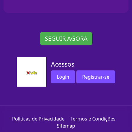
SEGUIR AGORA
Acessos
Login
Registrar-se
Políticas de Privacidade
Termos e Condições
Sitemap