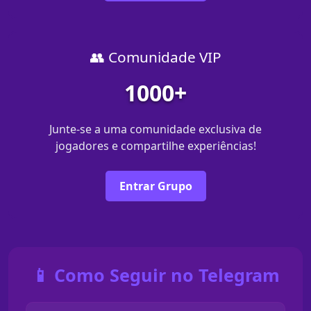
👥 Comunidade VIP
1000+
Junte-se a uma comunidade exclusiva de
jogadores e compartilhe experiências!
Entrar Grupo
📱 Como Seguir no Telegram