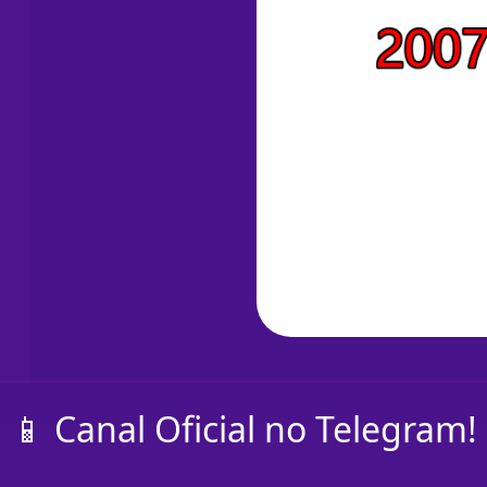
📱 Canal Oficial no Telegram!