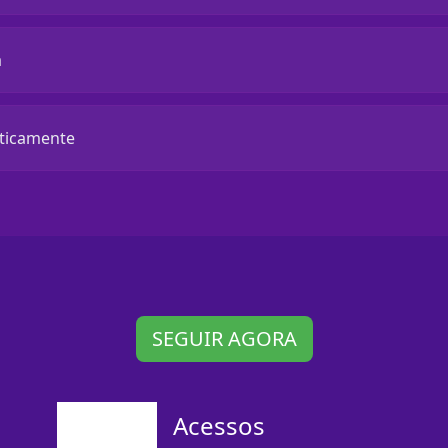
a
aticamente
SEGUIR AGORA
Acessos