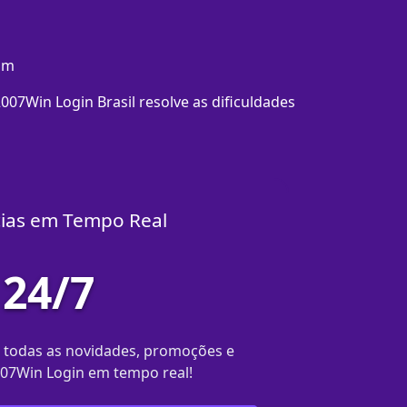
am
07Win Login Brasil resolve as dificuldades
cias em Tempo Real
24/7
e todas as novidades, promoções e
007Win Login em tempo real!