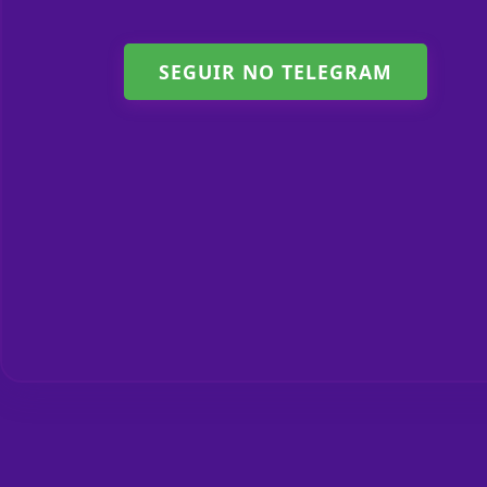
SEGUIR NO TELEGRAM