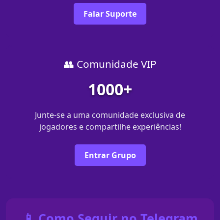
Falar Suporte
👥 Comunidade VIP
1000+
Junte-se a uma comunidade exclusiva de
jogadores e compartilhe experiências!
Entrar Grupo
📱 Como Seguir no Telegram