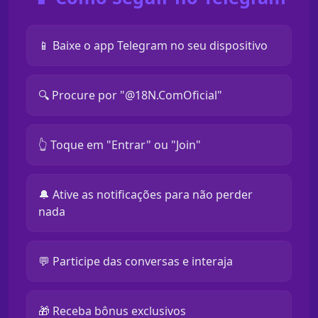
📱 Baixe o app Telegram no seu dispositivo
🔍 Procure por "@18N.ComOficial"
👆 Toque em "Entrar" ou "Join"
🔔 Ative as notificações para não perder
nada
💬 Participe das conversas e interaja
🎁 Receba bônus exclusivos