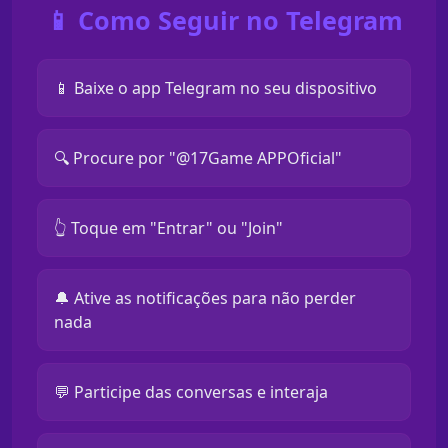
📱 Como Seguir no Telegram
📱 Baixe o app Telegram no seu dispositivo
🔍 Procure por "@17Game APPOficial"
👆 Toque em "Entrar" ou "Join"
🔔 Ative as notificações para não perder
nada
💬 Participe das conversas e interaja