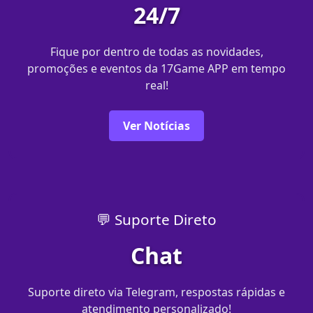
24/7
Fique por dentro de todas as novidades,
promoções e eventos da 17Game APP em tempo
real!
Ver Notícias
💬 Suporte Direto
Chat
Suporte direto via Telegram, respostas rápidas e
atendimento personalizado!