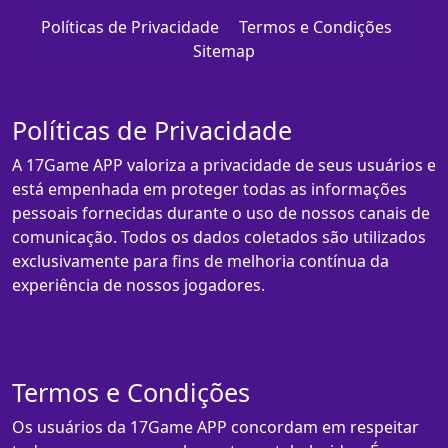
Políticas de Privacidade
Termos e Condições
Sitemap
Políticas de Privacidade
A 17Game APP valoriza a privacidade de seus usuários e
está empenhada em proteger todas as informações
pessoais fornecidas durante o uso de nossos canais de
comunicação. Todos os dados coletados são utilizados
exclusivamente para fins de melhoria contínua da
experiência de nossos jogadores.
Termos e Condições
Os usuários da 17Game APP concordam em respeitar