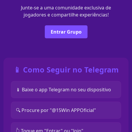
Junte-se a uma comunidade exclusiva de
jogadores e compartilhe experiências!
Entrar Grupo
📱 Como Seguir no Telegram
📱 Baixe o app Telegram no seu dispositivo
🔍 Procure por "@15Win APPOficial"
👆 Toque em "Entrar" ou "Join"