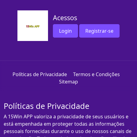
Acessos
Login
Registrar-se
Políticas de Privacidade
Termos e Condições
Sitemap
Políticas de Privacidade
A 15Win APP valoriza a privacidade de seus usuários e
está empenhada em proteger todas as informações
pessoais fornecidas durante o uso de nossos canais de