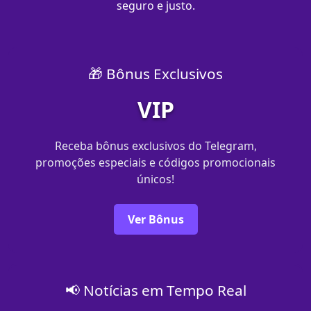
seguro e justo.
🎁 Bônus Exclusivos
VIP
Receba bônus exclusivos do Telegram,
promoções especiais e códigos promocionais
únicos!
Ver Bônus
📢 Notícias em Tempo Real