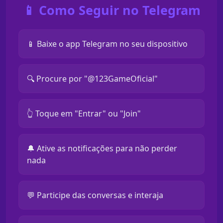
📱 Como Seguir no Telegram
📱 Baixe o app Telegram no seu dispositivo
🔍 Procure por "@123GameOficial"
👆 Toque em "Entrar" ou "Join"
🔔 Ative as notificações para não perder
nada
💬 Participe das conversas e interaja