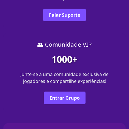
Falar Suporte
👥 Comunidade VIP
1000+
Junte-se a uma comunidade exclusiva de
jogadores e compartilhe experiências!
Entrar Grupo