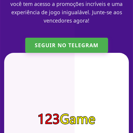
você tem acesso a promoções incríveis e uma
experiência de jogo inigualável. Junte-se aos
vencedores agora!
SEGUIR NO TELEGRAM