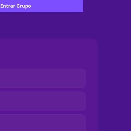
Entrar Grupo