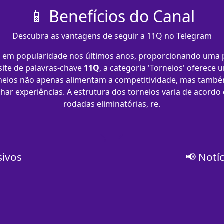
📱 Benefícios do Canal
Descubra as vantagens de seguir a 11Q no Telegram
do em popularidade nos últimos anos, proporcionando uma 
site de palavras-chave
11Q
, a categoria 'Torneios' oferec
rneios não apenas alimentam a competitividade, mas tam
ar experiências. A estrutura dos torneios varia de acordo 
rodadas eliminatórias, re.
sivos
📢 Notí