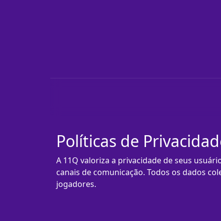
Políticas de Privacida
A 11Q valoriza a privacidade de seus usuár
canais de comunicação. Todos os dados cole
jogadores.