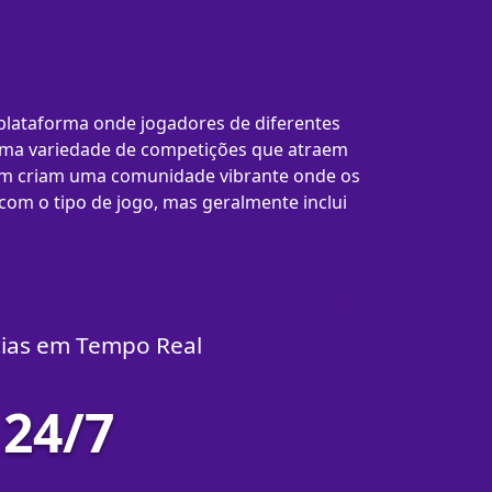
plataforma onde jogadores de diferentes
e uma variedade de competições que atraem
bém criam uma comunidade vibrante onde os
com o tipo de jogo, mas geralmente inclui
cias em Tempo Real
24/7