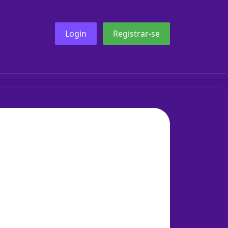
Login
Registrar-se