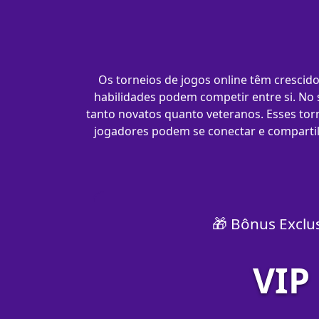
Os torneios de jogos online têm cresci
habilidades podem competir entre si. No 
tanto novatos quanto veteranos. Esses to
jogadores podem se conectar e compartilh
🎁 Bônus Exclu
VIP