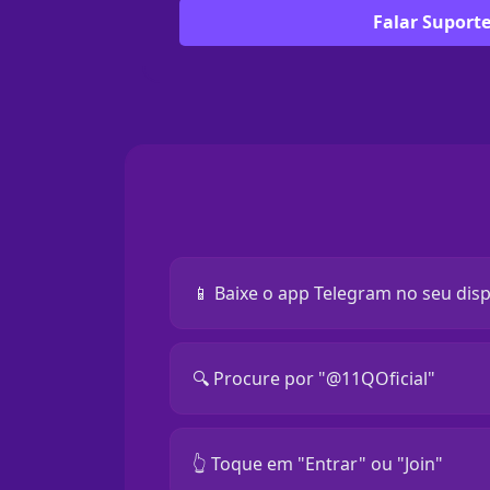
Falar Suport
📱 Baixe o app Telegram no seu disp
🔍 Procure por "@11QOficial"
👆 Toque em "Entrar" ou "Join"