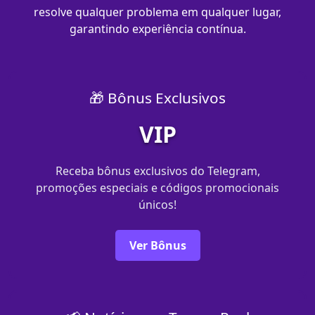
resolve qualquer problema em qualquer lugar,
garantindo experiência contínua.
🎁 Bônus Exclusivos
VIP
Receba bônus exclusivos do Telegram,
promoções especiais e códigos promocionais
únicos!
Ver Bônus