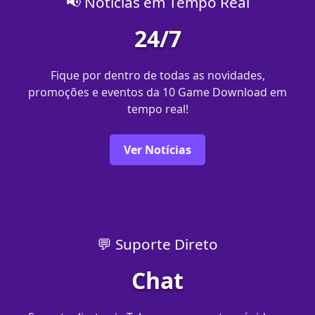
📢 Notícias em Tempo Real
24/7
Fique por dentro de todas as novidades,
promoções e eventos da 10 Game Download em
tempo real!
Ver Notícias
💬 Suporte Direto
Chat