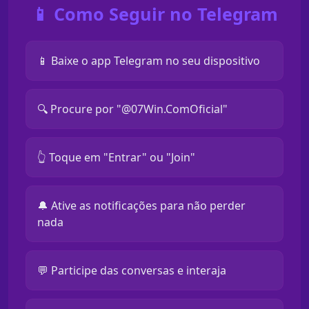
📱 Como Seguir no Telegram
📱 Baixe o app Telegram no seu dispositivo
🔍 Procure por "@07Win.ComOficial"
👆 Toque em "Entrar" ou "Join"
🔔 Ative as notificações para não perder
nada
💬 Participe das conversas e interaja