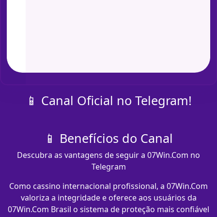
📱 Canal Oficial no Telegram!
📱 Benefícios do Canal
Descubra as vantagens de seguir a 07Win.Com no
Telegram
Como cassino internacional profissional, a 07Win.Com
valoriza a integridade e oferece aos usuários da
07Win.Com Brasil o sistema de proteção mais confiável