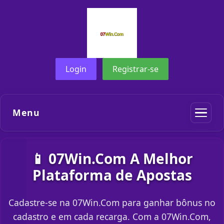
Login
Registrar-se
Menu
📱 07Win.Com A Melhor
Plataforma de Apostas
Cadastre-se na 07Win.Com para ganhar bônus no
cadastro e em cada recarga. Com a 07Win.Com,