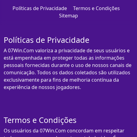
Políticas de Privacidade
Termos e Condições
Sitemap
Políticas de Privacidade
A 07Win.Com valoriza a privacidade de seus usuários e
está empenhada em proteger todas as informações
pessoais fornecidas durante o uso de nossos canais de
comunicação. Todos os dados coletados são utilizados
exclusivamente para fins de melhoria contínua da
experiência de nossos jogadores.
Termos e Condições
Os usuários da 07Win.Com concordam em respeitar