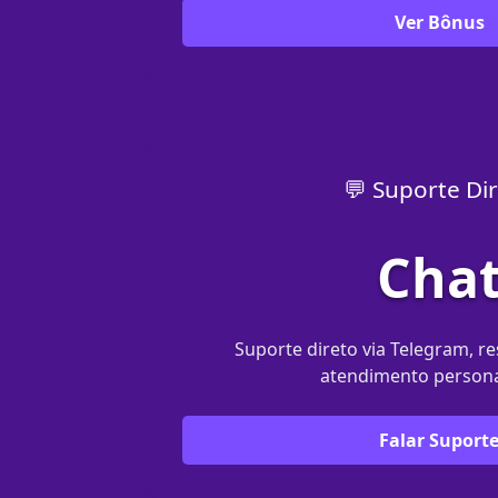
Ver Bônus
💬 Suporte Di
Cha
Suporte direto via Telegram, r
atendimento persona
Falar Suport