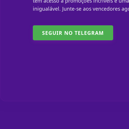
tem acesso a promoções incríveis e uma
inigualável. Junte-se aos vencedores ag
SEGUIR NO TELEGRAM