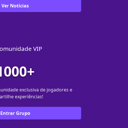
Ver Notícias
Comunidade VIP
1000+
unidade exclusiva de jogadores e
rtilhe experiências!
Entrar Grupo