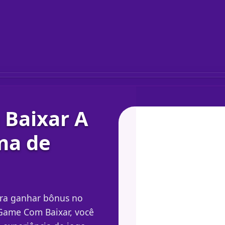
Baixar A
ma de
ra ganhar bônus no
Game Com Baixar, você