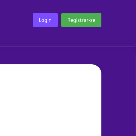
Login
Registrar-se