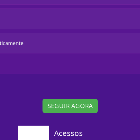
a
aticamente
SEGUIR AGORA
Acessos