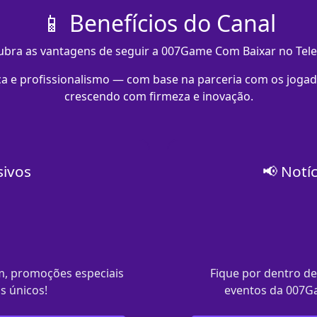
📱 Benefícios do Canal
ubra as vantagens de seguir a 007Game Com Baixar no Tel
a e profissionalismo — com base na parceria com os jogad
crescendo com firmeza e inovação.
sivos
📢 Notí
m, promoções especiais
Fique por dentro d
s únicos!
eventos da 007G